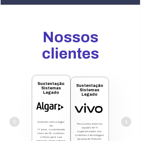
Nossos
clientes
Sustentação
Sustentação
Sistemas
Sistemas
Legado
Legado
Estamos com a Algar
Possuímos diversos
há
squads de TI
17 anos, sustentando
especializados nos
mais de 30 sistemas
sistemas e tecnologias
críticos para sua
da área de Telecom.
operação, tanto interna,