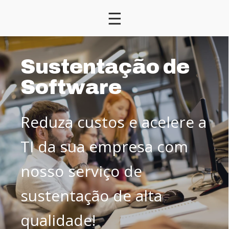
☰
Sustentação de
Software
Reduza custos e acelere a
TI da sua empresa com
nosso serviço de
sustentação de alta
qualidade!