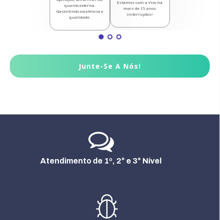
Estamos com a Vivo há
quanto externa.
mais de 15 anos
Garantindo excelência e
initerruptos!
qualidade.
Junte-Se A Nós!
Atendimento de 1º, 2° e 3° Nível